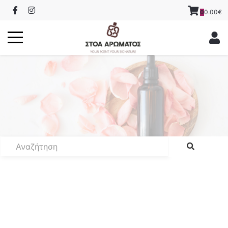
0.00€
0