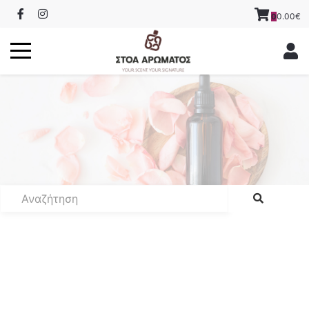
0.00€
0