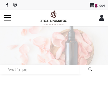
0.00€
0