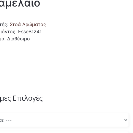
αμέλαιο
τής:
Στοά Αρώματος
ϊόντος: EsseB1241
τα: Διαθέσιμο
μες Επιλογές