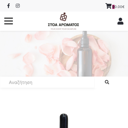
0.00€
0