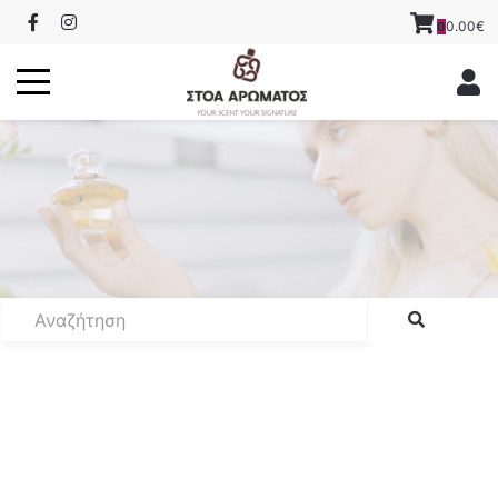
0.00€
0