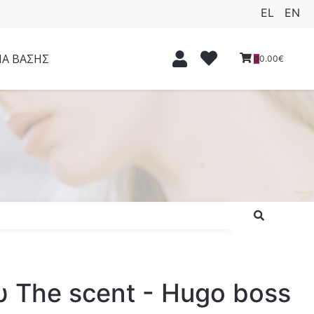
EL
EN
ΙΑ ΒΑΣΗΣ
0.00€
0
 The scent - Hugo boss