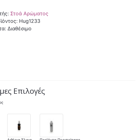
τής:
Στοά Αρώματος
ϊόντος: Hug1233
τα: Διαθέσιμο
μες Επιλογές
ος
Αιθέρια Έλαια
Προϊόντα Περιποίησης