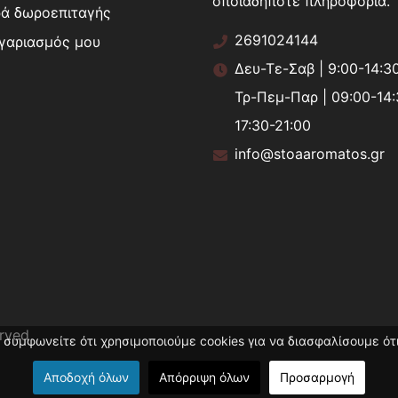
οποιαδήποτε πληροφορία.
ά δωροεπιταγής
2691024144
γαριασμός μου
Δευ-Τε-Σαβ | 9:00-14:3
Τρ-Πεμ-Παρ | 09:00-14:
17:30-21:00
info@stoaaromatos.gr
erved
 συμφωνείτε ότι χρησιμοποιούμε cookies για να διασφαλίσουμε ότι
Αποδοχή όλων
Απόρριψη όλων
Προσαρμογή