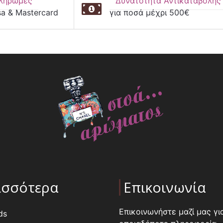
ληρωμές
Δυνατότητα Αντικαταβολής
sa & Mastercard
για ποσά μέχρι 500€
ισσότερα
Επικοινωνία
Επικοινωνήστε μαζί μας γι
ds