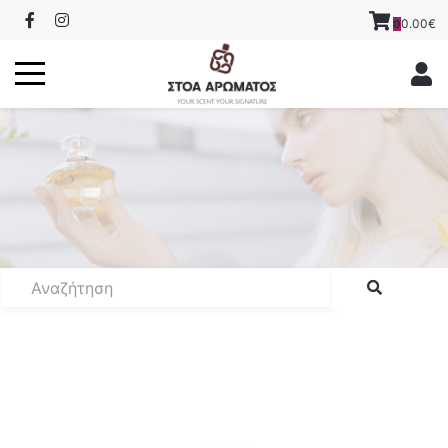
0.00€
0