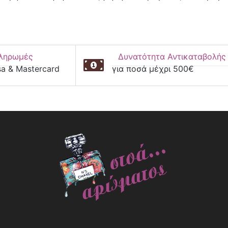
ληρωμές
Δυνατότητα Αντικαταβολής
sa & Mastercard
για ποσά μέχρι 500€