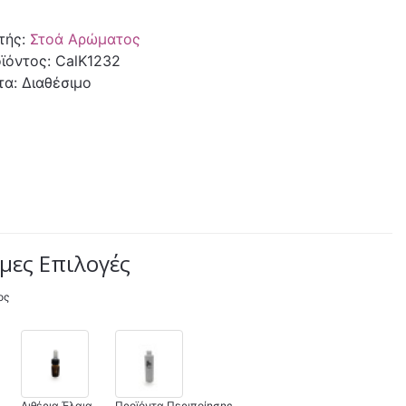
τής:
Στοά Αρώματος
ϊόντος: CalK1232
τα: Διαθέσιμο
μες Επιλογές
ος
Αιθέρια Έλαια
Προϊόντα Περιποίησης