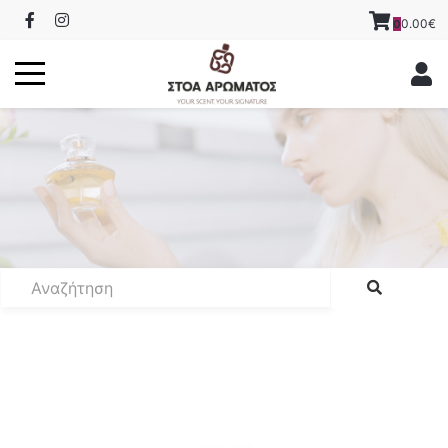
0.00€
0