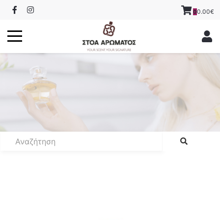
0.00€
0