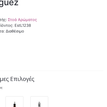
iguez
τής:
Στοά Αρώματος
ϊόντος: EstL1238
τα: Διαθέσιμο
μες Επιλογές
ος