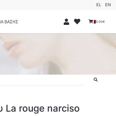
EL
EN
ΙΑ ΒΑΣΗΣ
0.00€
0
 La rouge narciso