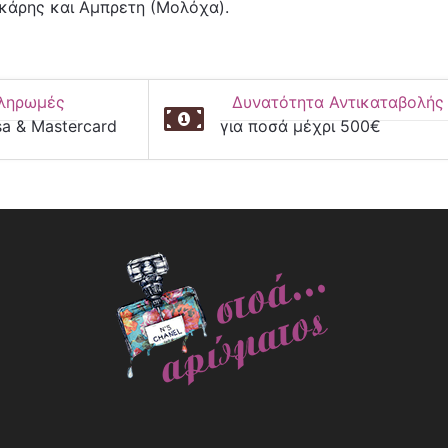
σκάρης και Αμπρετη (Μολόχα).
ληρωμές
Δυνατότητα Αντικαταβολής
sa & Mastercard
για ποσά μέχρι 500€