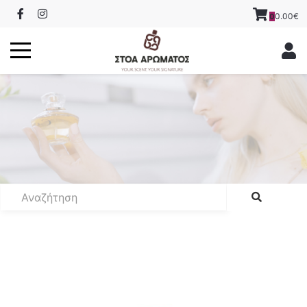
0.00€
0