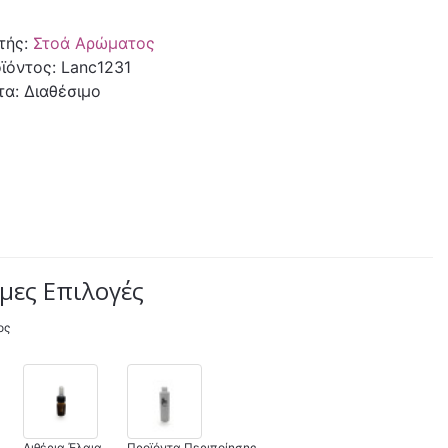
τής:
Στοά Αρώματος
ϊόντος: Lanc1231
τα: Διαθέσιμο
μες Επιλογές
ος
Αιθέρια Έλαια
Προϊόντα Περιποίησης