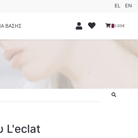
EL
EN
ΙΑ ΒΑΣΗΣ
0.00€
0
 L'eclat