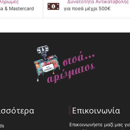
ληρωμές
Δυνατότητα Αντικαταβολής
sa & Mastercard
για ποσά μέχρι 500€
ισσότερα
Επικοινωνία
Επικοινωνήστε μαζί μας γι
ds