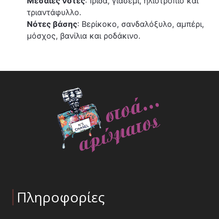
Μεσαίες νότες
: Ίριδα, γιασεμί, ηλιοτρόπιο και
τριαντάφυλλο.
Νότες βάσης
: Βερίκοκο, σανδαλόξυλο, αμπέρι,
μόσχος, βανίλια και ροδάκινο.
Πληροφορίες