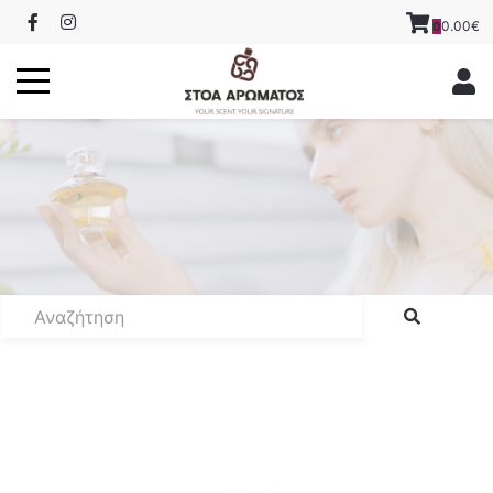
0.00€
0