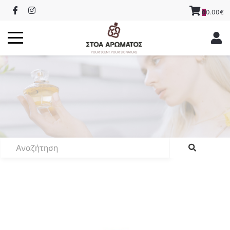
0.00€
0