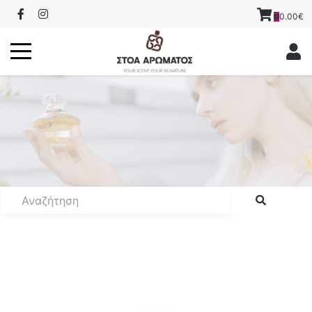
0.00€
0