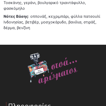
Τοσκάνης, γεράνι, βουλγαρικό τριαντάφυλλο,
φασκόμηλο
Νότες Βάσης
: οππονάξ, κεχριμπάρι, φύλλα πατσουλί
Ινδονησίας, βετιβέρ, μοσχοκάρυδο, βανίλια, στιράξ,
δέρμα, βενζίνη
Πληροφορίες