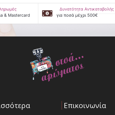
ληρωμές
Δυνατότητα Αντικαταβολής
sa & Mastercard
για ποσά μέχρι 500€
ισσότερα
Επικοινωνία