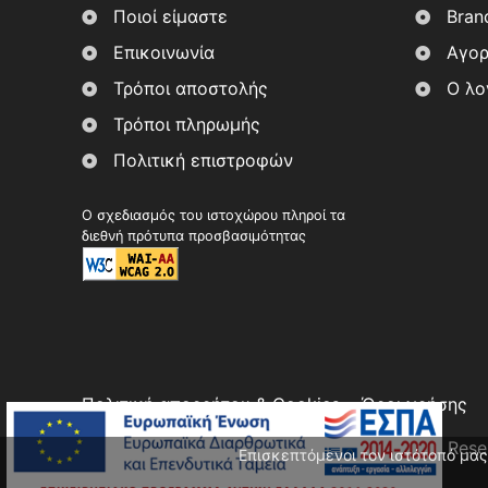
Ποιοί είμαστε
Bran
Επικοινωνία
Αγορ
Τρόποι αποστολής
Ο λο
Τρόποι πληρωμής
Πολιτική επιστροφών
Ο σχεδιασμός του ιστοχώρου πληροί τα
διεθνή πρότυπα προσβασιμότητας
Πολιτική απορρήτου & Cookies
Όροι χρήσης
Copyright 2026, Στοά Αρώματος. All Rights Res
Επισκεπτόμενοι τον ιστότοπό μας