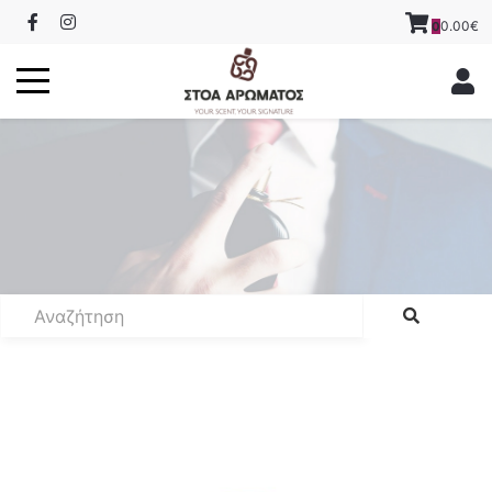
0.00€
0