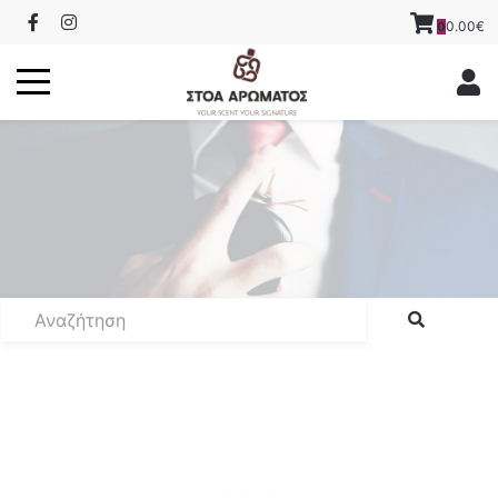
0.00€
0