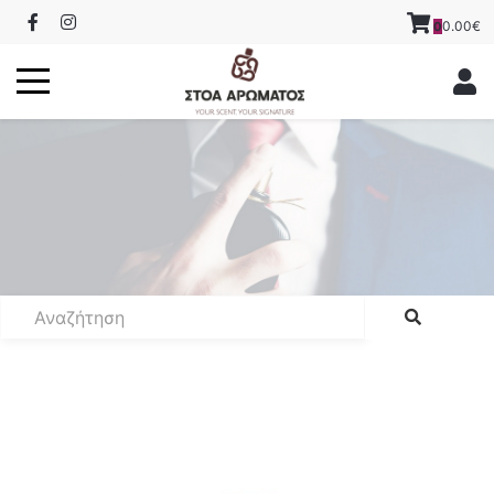
0.00€
0