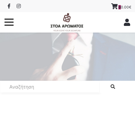
0.00€
0